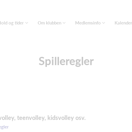
old og tider
Om klubben
Medlemsinfo
Kalende
Spilleregler
volley, teenvolley, kidsvolley osv.
egler